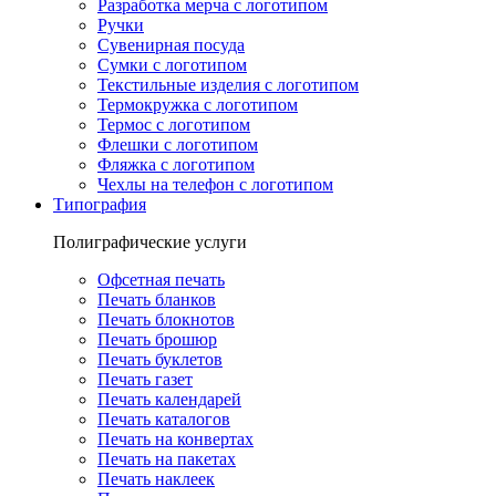
Разработка мерча с логотипом
Ручки
Сувенирная посуда
Сумки с логотипом
Текстильные изделия с логотипом
Термокружка с логотипом
Термос с логотипом
Флешки с логотипом
Фляжка с логотипом
Чехлы на телефон с логотипом
Типография
Полиграфические услуги
Офсетная печать
Печать бланков
Печать блокнотов
Печать брошюр
Печать буклетов
Печать газет
Печать календарей
Печать каталогов
Печать на конвертах
Печать на пакетах
Печать наклеек