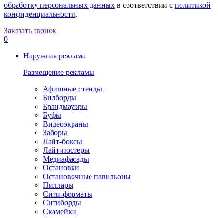
обработку персональных данных
в соответствии с
политикой
конфиденциальности
.
Заказать звонок
0
Наружная реклама
Размещение рекламы
Афишные стенды
Билборды
Брандмауэры
Буфы
Видеоэкраны
Заборы
Лайт-боксы
Лайт-постеры
Медиафасады
Остановки
Остановочные павильоны
Пиллары
Сити-форматы
Ситиборды
Скамейки