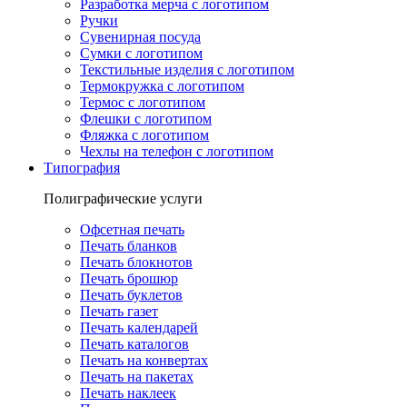
Разработка мерча с логотипом
Ручки
Сувенирная посуда
Сумки с логотипом
Текстильные изделия с логотипом
Термокружка с логотипом
Термос с логотипом
Флешки с логотипом
Фляжка с логотипом
Чехлы на телефон с логотипом
Типография
Полиграфические услуги
Офсетная печать
Печать бланков
Печать блокнотов
Печать брошюр
Печать буклетов
Печать газет
Печать календарей
Печать каталогов
Печать на конвертах
Печать на пакетах
Печать наклеек