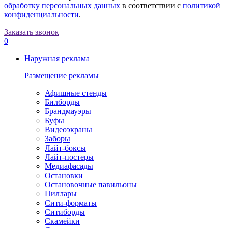
обработку персональных данных
в соответствии с
политикой
конфиденциальности
.
Заказать звонок
0
Наружная реклама
Размещение рекламы
Афишные стенды
Билборды
Брандмауэры
Буфы
Видеоэкраны
Заборы
Лайт-боксы
Лайт-постеры
Медиафасады
Остановки
Остановочные павильоны
Пиллары
Сити-форматы
Ситиборды
Скамейки