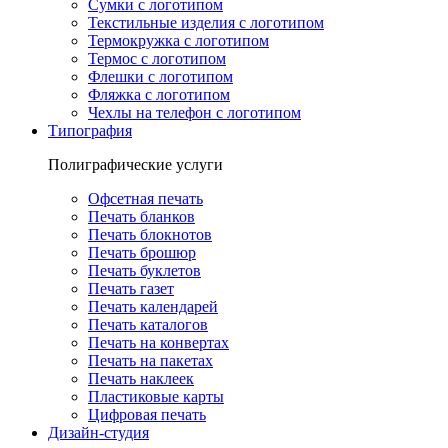
Сумки с логотипом
Текстильные изделия с логотипом
Термокружка с логотипом
Термос с логотипом
Флешки с логотипом
Фляжка с логотипом
Чехлы на телефон с логотипом
Типография
Полиграфические услуги
Офсетная печать
Печать бланков
Печать блокнотов
Печать брошюр
Печать буклетов
Печать газет
Печать календарей
Печать каталогов
Печать на конвертах
Печать на пакетах
Печать наклеек
Пластиковые карты
Цифровая печать
Дизайн-студия