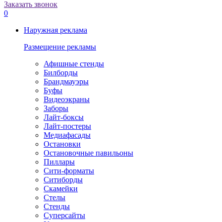
Заказать звонок
0
Наружная реклама
Размещение рекламы
Афишные стенды
Билборды
Брандмауэры
Буфы
Видеоэкраны
Заборы
Лайт-боксы
Лайт-постеры
Медиафасады
Остановки
Остановочные павильоны
Пиллары
Сити-форматы
Ситиборды
Скамейки
Стелы
Стенды
Суперсайты