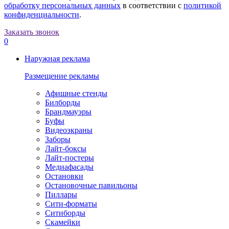
обработку персональных данных
в соответствии с
политикой
конфиденциальности
.
Заказать звонок
0
Наружная реклама
Размещение рекламы
Афишные стенды
Билборды
Брандмауэры
Буфы
Видеоэкраны
Заборы
Лайт-боксы
Лайт-постеры
Медиафасады
Остановки
Остановочные павильоны
Пиллары
Сити-форматы
Ситиборды
Скамейки