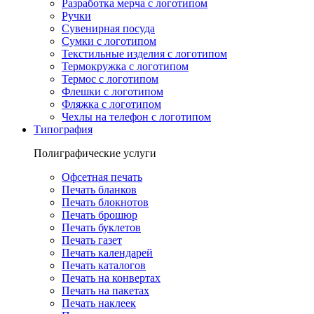
Разработка мерча с логотипом
Ручки
Сувенирная посуда
Сумки с логотипом
Текстильные изделия с логотипом
Термокружка с логотипом
Термос с логотипом
Флешки с логотипом
Фляжка с логотипом
Чехлы на телефон с логотипом
Типография
Полиграфические услуги
Офсетная печать
Печать бланков
Печать блокнотов
Печать брошюр
Печать буклетов
Печать газет
Печать календарей
Печать каталогов
Печать на конвертах
Печать на пакетах
Печать наклеек