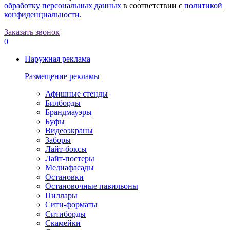
обработку персональных данных
в соответствии с
политикой
конфиденциальности
.
Заказать звонок
0
Наружная реклама
Размещение рекламы
Афишные стенды
Билборды
Брандмауэры
Буфы
Видеоэкраны
Заборы
Лайт-боксы
Лайт-постеры
Медиафасады
Остановки
Остановочные павильоны
Пиллары
Сити-форматы
Ситиборды
Скамейки