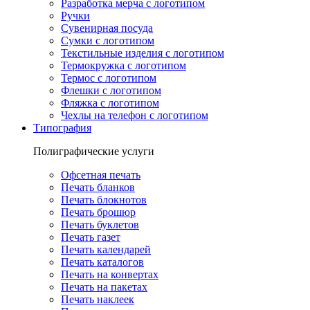
Разработка мерча с логотипом
Ручки
Сувенирная посуда
Сумки с логотипом
Текстильные изделия с логотипом
Термокружка с логотипом
Термос с логотипом
Флешки с логотипом
Фляжка с логотипом
Чехлы на телефон с логотипом
Типография
Полиграфические услуги
Офсетная печать
Печать бланков
Печать блокнотов
Печать брошюр
Печать буклетов
Печать газет
Печать календарей
Печать каталогов
Печать на конвертах
Печать на пакетах
Печать наклеек